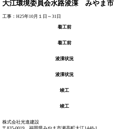
大江環境委員会水路浚渫 みやま市
工事：H25年10月１日～31日
着工前
着工前
浚渫状況
浚渫状況
竣工
竣工
株式会社光進建設
〒835-0019 福岡県みやま市瀬高町大江1448-1